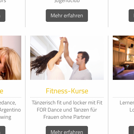
urs
Jugendclub
n
Mehr erfahren
e
Fitness-Kurse
edance,
Tänzerisch fit und locker mit Fit
Lerne
 Argentino
FOR Dance und Tanzen für
L
Swing
Frauen ohne Partner
n
Mehr erfahren